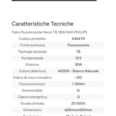
Caratteristiche Tecniche
Tubo Fluorescente Neon T8 18W 840 PHILIPS
Codice prodotto
636478
Fonte luminosa
Fluorescente
Tipologia lampada
T8
Portalampade
G13
Potenza
18W
Colore della luce
4000K - Bianco Naturale
Indice di resa cromatica
>80
Flusso luminoso
1 350lm
Dimmerabile
Si
Classe energetica
G
Durata stimata
20 000h
Dimensioni
⌀28mmx600mm