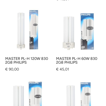
prezzo
prezzo
originale
attuale
era:
è:
€ 350,01.
€ 231,80.
MASTER PL-H 120W 830
MASTER PL-H 60W 830
2G8 PHILIPS
2G8 PHILIPS
€
90,00
€
45,01