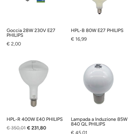
Goccia 28W 230V E27
HPL-B 80W E27 PHILIPS
PHILIPS
€
16,99
€
2,00
HPL-R 400W E40 PHILIPS
Lampada a Induzione 85W
840 QL PHILIPS
Il
Il
€
350,01
€
231,80
€
45,01