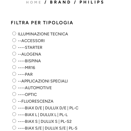
/ BRAND / PHILIPS
HOME
FILTRA PER TIPOLOGIA
ILLUMINAZIONE TECNICA
--ACCESSORI
----STARTER
--ALOGENA
----BISPINA
----MR16
----PAR
--APPLICAZIONI SPECIALI
----AUTOMOTIVE
----OPTIC
--FLUORESCENZA
----BIAX D/E | DULUX D/E | PL-C
----BIAX L | DULUX L | PL-L
----BIAX S | DULUX S | PL-S2
----BIAX S/E | DULUX S/E | PL-S