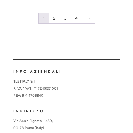
1
2
3
4
→
INFO AZIENDALI
TLB ITALY Srl
P.IVA / VAT: IT17245551001
REA: RM-1705840
INDIRIZZO
Via Appia Pignatelli 450,
00178 Roma (Italy)