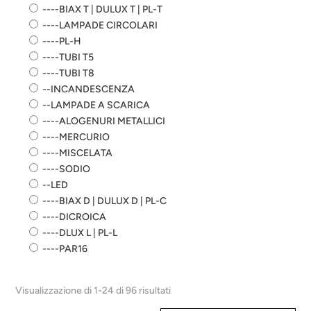
----BIAX T | DULUX T | PL-T
----LAMPADE CIRCOLARI
----PL-H
----TUBI T5
----TUBI T8
--INCANDESCENZA
--LAMPADE A SCARICA
----ALOGENURI METALLICI
----MERCURIO
----MISCELATA
----SODIO
--LED
----BIAX D | DULUX D | PL-C
----DICROICA
----DLUX L | PL-L
----PAR16
Visualizzazione di 1-24 di 96 risultati