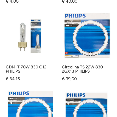
€
4,00
€
40,00
CDM-T 70W 830 G12
Circolina T5 22W 830
PHILIPS
2GX13 PHILIPS
€
34,16
€
39,00