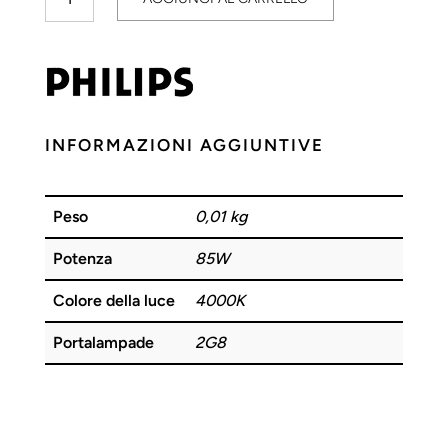
PL-
H
85W
840
2G8
PHILIPS
INFORMAZIONI AGGIUNTIVE
quantità
Peso
0,01 kg
Potenza
85W
Colore della luce
4000K
Portalampade
2G8