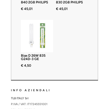
840 2G8 PHILIPS
830 2G8 PHILIPS
€
45,01
€
45,01
Biax D 26W 835
G24D-3 GE
€
4,50
INFO AZIENDALI
TLB ITALY Srl
P.IVA / VAT: IT17245551001