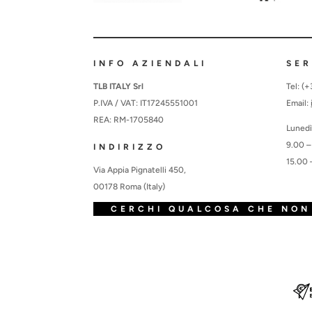
INFO AZIENDALI
SER
TLB ITALY Srl
Tel: (
P.IVA / VAT: IT17245551001
Email:
REA: RM-1705840
Lunedì
9.00 –
INDIRIZZO
15.00 
Via Appia Pignatelli 450,
00178 Roma (Italy)
CERCHI QUALCOSA CHE NON 