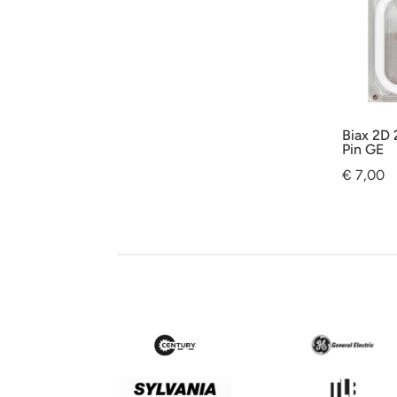
Biax 2D
Pin GE
€
7,00