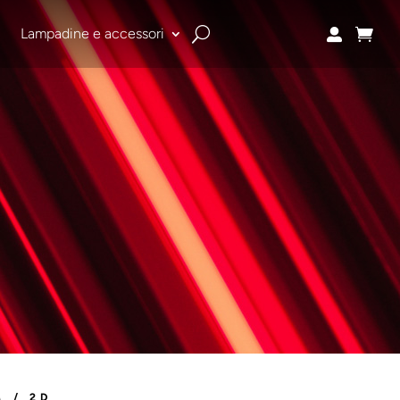
i
Lampadine e accessori


A
/ 2D