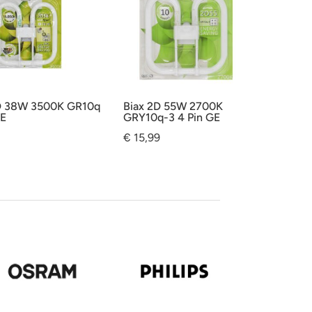
D 38W 3500K GR10q
Biax 2D 55W 2700K
GE
GRY10q-3 4 Pin GE
€
15,99