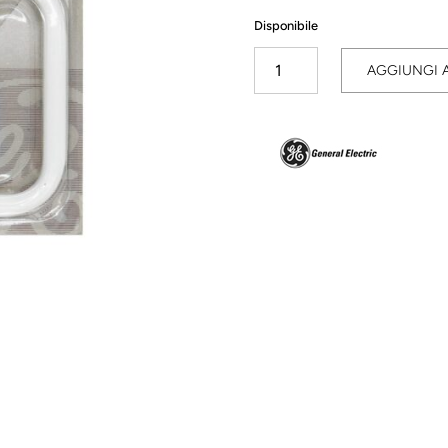
Disponibile
Biax
AGGIUNGI 
2D
38W
2700K
GR10q
4
Pin
GE
quantità