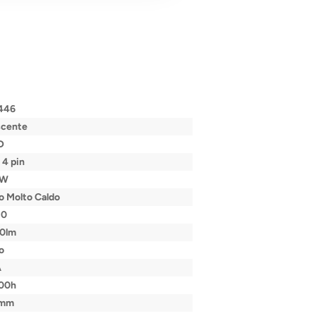
446
scente
D
4 pin
8W
o Molto Caldo
80
20lm
o
A
000h
6mm