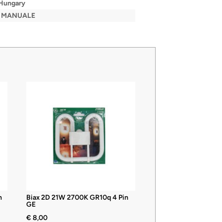
 Hungary
L MANUALE
n
Biax 2D 21W 2700K GR10q 4 Pin
GE
€
8,00