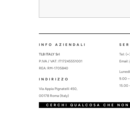
INFO AZIENDALI
SER
TLB ITALY Srl
Tel: (
P.IVA / VAT: IT17245551001
Email:
REA: RM-1705840
Lunedì
9.00 –
INDIRIZZO
15.00 
Via Appia Pignatelli 450,
00178 Roma (Italy)
CERCHI QUALCOSA CHE NON 