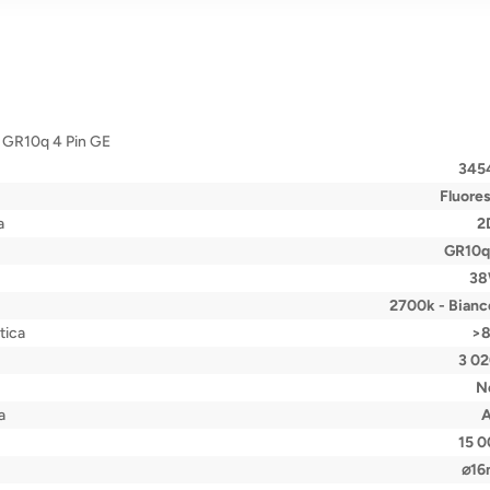
 GR10q 4 Pin GE
345
Fluore
a
2
GR10q 
3
2700k - Bianc
tica
>
3 0
N
a
15 
⌀1