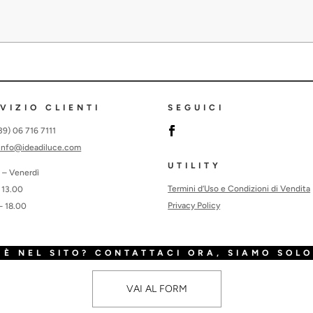
VIZIO CLIENTI
SEGUICI
+39) 06 716 7111
info@ideadiluce.com
UTILITY
 – Venerdì
Termini d’Uso e Condizioni di Vendita
 13.00
Privacy Policy
– 18.00
È NEL SITO? CONTATTACI ORA, SIAMO SOLO
VAI AL FORM