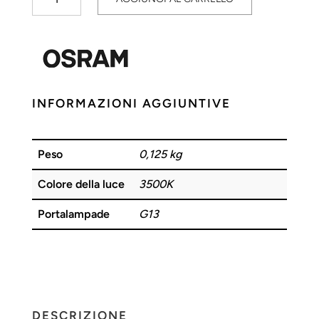
Fluorescente
Neon
T8
30W
76
Natura
INFORMAZIONI AGGIUNTIVE
OSRAM
quantità
Peso
0,125 kg
Colore della luce
3500K
Portalampade
G13
DESCRIZIONE