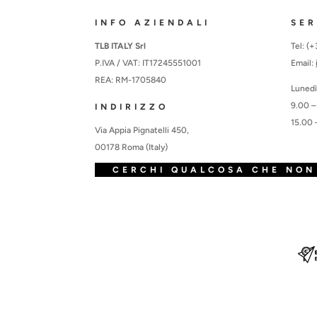
INFO AZIENDALI
SER
TLB ITALY Srl
Tel: (
P.IVA / VAT: IT17245551001
Email:
REA: RM-1705840
Lunedì
9.00 –
INDIRIZZO
15.00 
Via Appia Pignatelli 450,
00178 Roma (Italy)
CERCHI QUALCOSA CHE NON 