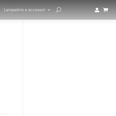
Lampadine e accessori

