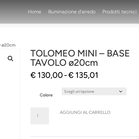
Home
Illuminazione d’arredo
Prodotti tecnici
O ø20cm
TOLOMEO MINI – BASE
TAVOLO ø20cm
Fascia
€
130,00
-
€
135,01
di
prezzo:
da
Colore
€ 130,00
a
TOLOMEO
AGGIUNGI AL CARRELLO
€ 135,01
MINI
-
BASE