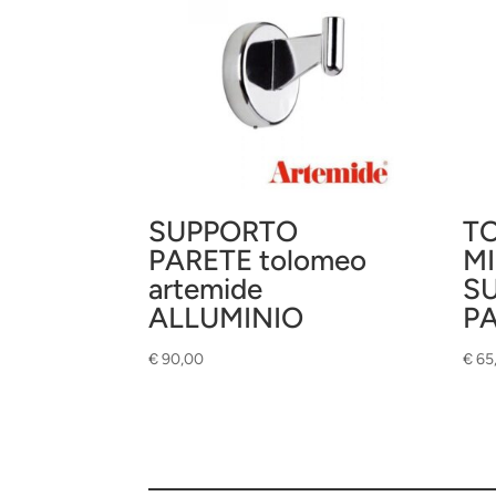
SUPPORTO
T
PARETE tolomeo
MI
artemide
S
ALLUMINIO
P
€
90,00
€
65