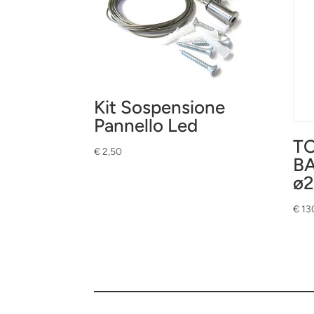
Kit Sospensione
Pannello Led
TO
€
2,50
B
ø
€
13