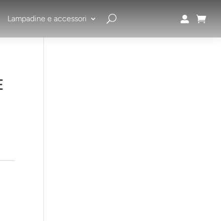
Lampadine e accessori


E