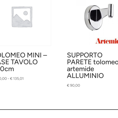
LOMEO MINI –
SUPPORTO
ASE TAVOLO
PARETE tolome
20cm
artemide
ALLUMINIO
Fascia
0,00
-
€
135,01
di
€
90,00
prezzo:
da
€ 130,00
a
€ 135,01