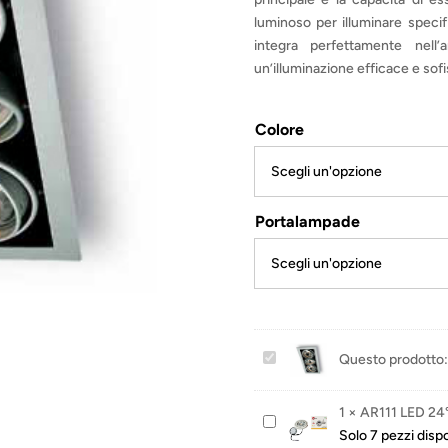
luminoso per illuminare specifi
integra perfettamente nell’
un’illuminazione efficace e sofi
Colore
Portalampade
S
Questo prodotto:
h
a
1
×
AR111 LED 2
A
p
Solo 7 pezzi dispo
R