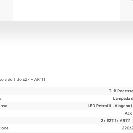
so a Soffitto E27 + AR111
TLB Recesse
a
Lampada d
nosa
LED Retrofit | Alogena 
Acci
2x E27 1x AR111 |
zione
220/