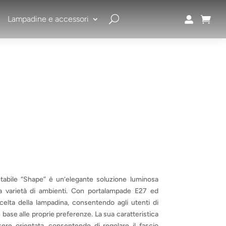
Lampadine e accessori


tabile “Shape” è un’elegante soluzione luminosa
na varietà di ambienti. Con portalampade E27 ed
 scelta della lampadina, consentendo agli utenti di
n base alle proprie preferenze. La sua caratteristica
sere orientata, consentendo di regolare il fascio