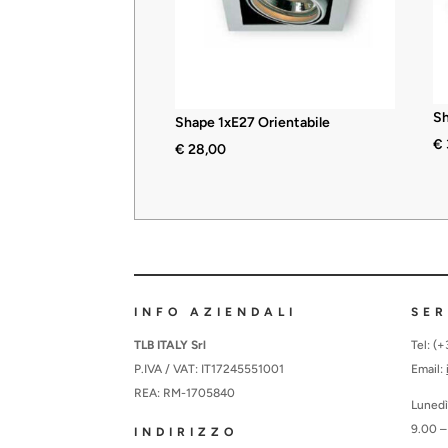
Sh
Shape 1xE27 Orientabile
€
€
28,00
INFO AZIENDALI
SER
TLB ITALY Srl
Tel: (
P.IVA / VAT: IT17245551001
Email:
REA: RM-1705840
Lunedì
9.00 –
INDIRIZZO