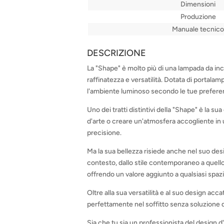
Dimensioni
Produzione
Manuale tecnico
DESCRIZIONE
La "Shape" è molto più di una lampada da inca
raffinatezza e versatilità. Dotata di porta
l'ambiente luminoso secondo le tue prefere
Uno dei tratti distintivi della "Shape" è la 
d'arte o creare un'atmosfera accogliente in 
precisione.
Ma la sua bellezza risiede anche nel suo des
contesto, dallo stile contemporaneo a quello p
offrendo un valore aggiunto a qualsiasi spazio
Oltre alla sua versatilità e al suo design acc
perfettamente nel soffitto senza soluzione d
Sia che tu sia un professionista del design d