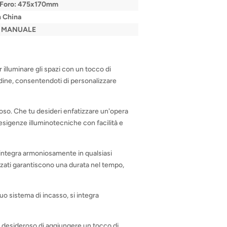
Foro: 475x170mm
 China
L MANUALE
 illuminare gli spazi con un tocco di
adine, consentendoti di personalizzare
inoso. Che tu desideri enfatizzare un'opera
esigenze illuminotecniche con facilità e
i integra armoniosamente in qualsiasi
lizzati garantiscono una durata nel tempo,
suo sistema di incasso, si integra
-te desideroso di aggiungere un tocco di