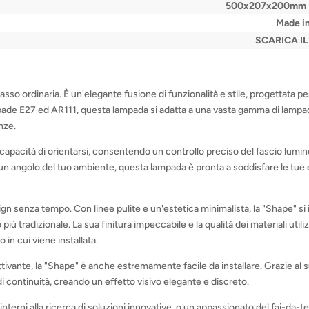
500x207x200mm 
Made in
SCARICA I
sso ordinaria. È un'elegante fusione di funzionalità e stile, progettata per
lampade E27 ed AR111, questa lampada si adatta a una vasta gamma di lamp
nze.
sua capacità di orientarsi, consentendo un controllo preciso del fascio lum
un angolo del tuo ambiente, questa lampada è pronta a soddisfare le tue 
ign senza tempo. Con linee pulite e un'estetica minimalista, la "Shape" s
iù tradizionale. La sua finitura impeccabile e la qualità dei materiali uti
 in cui viene installata.
attivante, la "Shape" è anche estremamente facile da installare. Grazie al 
i continuità, creando un effetto visivo elegante e discreto.
'interni alla ricerca di soluzioni innovative, o un appassionato del fai-da