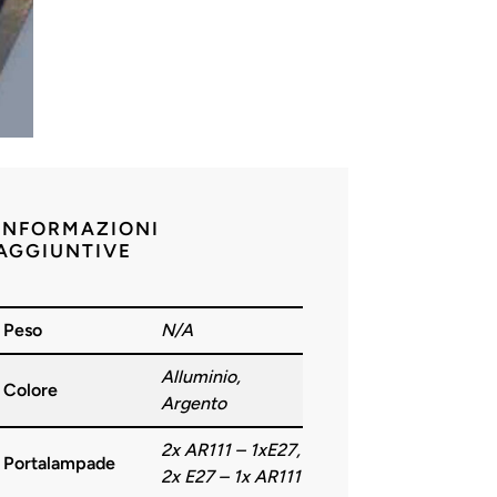
INFORMAZIONI
AGGIUNTIVE
Peso
N/A
Alluminio,
Colore
Argento
2x AR111 – 1xE27,
Portalampade
2x E27 – 1x AR111