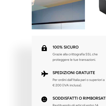
100% SICURO

Grazie alla crittografia SSL che
proteggere le tue transazioni.
SPEDIZIONI GRATUITE

Per ordini dall’Italia pari o superiori a
€ 200 (IVA inclusa).
SODDISFATTI O RIMBORSAT

Restituendo gli articoli entro 14