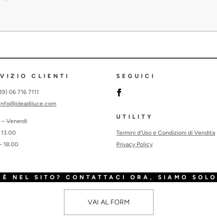
VIZIO CLIENTI
SEGUICI
+39) 06 716 7111
info@ideadiluce.com
UTILITY
 – Venerdì
Termini d’Uso e Condizioni di Vendita
 13.00
Privacy Policy
– 18.00
È NEL SITO? CONTATTACI ORA, SIAMO SOLO
VAI AL FORM