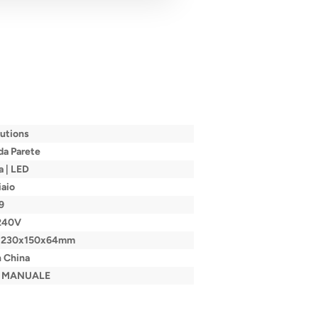
utions
da Parete
 | LED
aio
9
240V
| 230x150x64mm
 China
L MANUALE