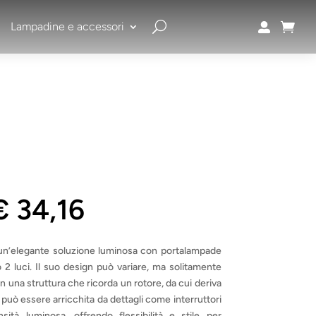
Lampadine e accessori


Fascia
€
34,16
di
prezzo:
da
un’elegante soluzione luminosa con portalampade
€ 28,06
 o 2 luci. Il suo design può variare, ma solitamente
a
 una struttura che ricorda un rotore, da cui deriva
€ 34,16
 può essere arricchita da dettagli come interruttori
nsità luminosa, offrendo flessibilità e stile per