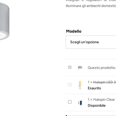
illuminare gli ambienti domest
Modello
R
Questo prodotto:
o
t
1
×
Halopin LED
H
o
Esaurito
a
r
l
1
×
Halopin Clea
H
o
Disponibile
a
p
l
i