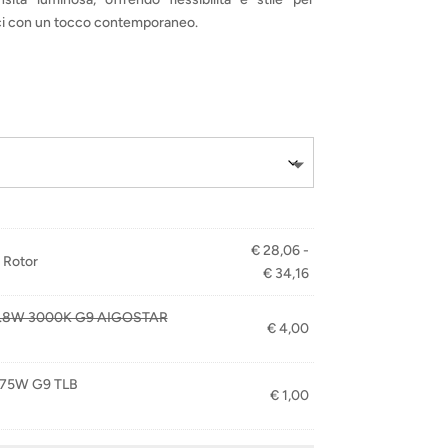
ici con un tocco contemporaneo.
€
28,06
-
Rotor
Fascia
€
34,16
di
 3.8W 3000K G9 AIGOSTAR
prezzo:
€
4,00
da
€ 28,06
r 75W G9 TLB
a
€
1,00
€ 34,16