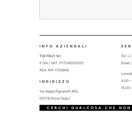
INFO AZIENDALI
SER
TLB ITALY Srl
Tel: (
P.IVA / VAT: IT17245551001
Email:
REA: RM-1705840
Lunedì
9.00 –
INDIRIZZO
15.00 
Via Appia Pignatelli 450,
00178 Roma (Italy)
CERCHI QUALCOSA CHE NON 