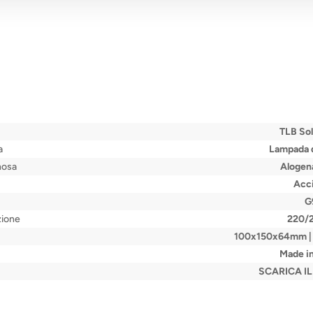
TLB Sol
a
Lampada 
nosa
Alogena
Acci
G
zione
220/
100x150x64mm 
Made in
SCARICA I