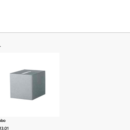
…
ubo
13,01