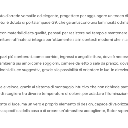
 d’arredo versatile ed elegante, progettato per aggiungere un tocco di
 Rotor è dotata di portalampade G9, che garantiscono una luminosità ottima
con materiali di alta qualità, pensati per resistere nel tempo e mantenere i
finiture raffinate, si integra perfettamente sia in contesti moderni che in
spazi più contenuti, come corridoi, ingressi o angoli lettura, dove è neces
er ambienti più ampi come soggiorni, camere da letto o sale da pranzo, do
hi di luce suggestivi, grazie alla possibilità di orientare le luci in direzi
e e veloce, grazie al sistema di montaggio intuitivo che non richiede part
i scegliere tra diverse temperature di colore, per adattare l’illuminazion
onte di luce, ma un vero e proprio elemento di design, capace di valoriz
zona specifica della casa o di creare un’atmosfera accogliente, Rotor rappr