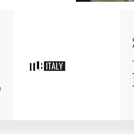
S
T
A
R
I