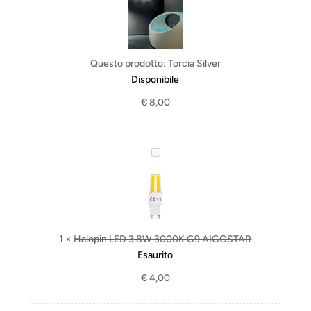
r
c
i
a
Questo prodotto:
Torcia Silver
S
Disponibile
i
€
8,00
l
v
e
r
H
a
l
o
p
i
1
×
Halopin LED 3.8W 3000K G9 AIGOSTAR
n
Esaurito
L
€
4,00
E
D