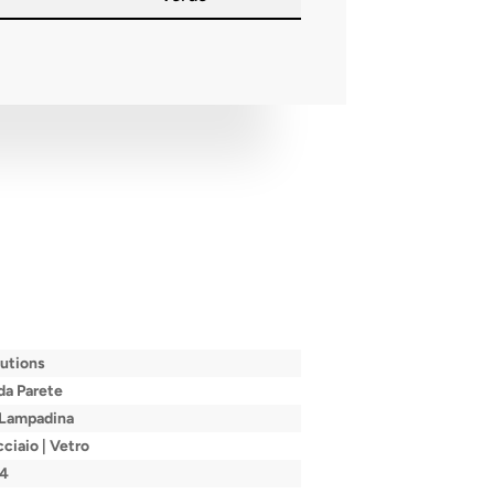
utions
da Parete
a Lampadina
cciaio | Vetro
14