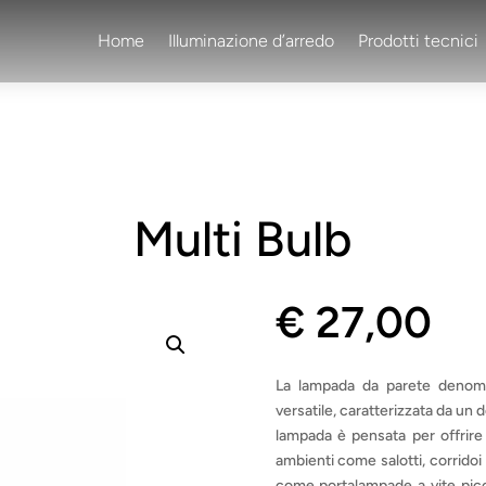
Home
Illuminazione d’arredo
Prodotti tecnici
Multi Bulb
€
27,00
La lampada da parete denomi
versatile, caratterizzata da un
lampada è pensata per offrire 
ambienti come salotti, corridoi
come portalampade a vite picc