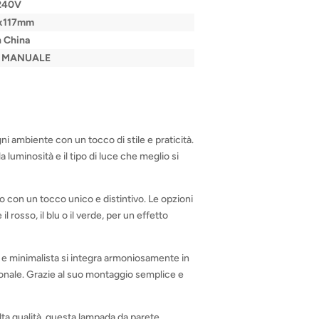
240V
x117mm
 China
L MANUALE
i ambiente con un tocco di stile e praticità.
luminosità e il tipo di luce che meglio si
io con un tocco unico e distintivo. Le opzioni
 rosso, il blu o il verde, per un effetto
te e minimalista si integra armoniosamente in
sionale. Grazie al suo montaggio semplice e
 alta qualità, questa lampada da parete