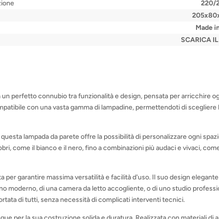
zione
220/
205x80
Made in
SCARICA I
un perfetto connubio tra funzionalità e design, pensata per arricchire ogn
patibile con una vasta gamma di lampadine, permettendoti di scegliere la 
, questa lampada da parete offre la possibilità di personalizzare ogni spaz
ri, come il bianco e il nero, fino a combinazioni più audaci e vivaci, come il
ata per garantire massima versatilità e facilità d'uso. Il suo design elegan
iorno moderno, di una camera da letto accogliente, o di uno studio profes
portata di tutti, senza necessità di complicati interventi tecnici.
stingue per la sua costruzione solida e duratura. Realizzata con materiali di