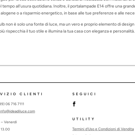
l tempo all'usura quotidiana. Inoltre, il portalampade E14 offre una grande 
 alogene o a risparmio energetico, in base alle tue preferenze e alle nece
ulb non è solo una fonte di luce, ma un vero e proprio elemento di design
iù rispecchia il tuo stile e illumina la tua casa con eleganza e personalità.
VIZIO CLIENTI
SEGUICI
+39) 06 716 7111
info@ideadiluce.com
UTILITY
 – Venerdì
Termini d’Uso e Condizioni di Vendita
 13.00