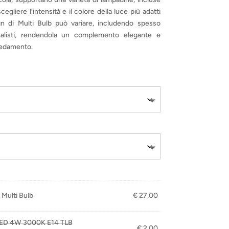
gliere l’intensità e il colore della luce più adatti
ign di Multi Bulb può variare, includendo spesso
alisti, rendendola un complemento elegante e
rredamento.
Multi Bulb
€
27,00
LED 4W 3000K E14 TLB
€
2,00