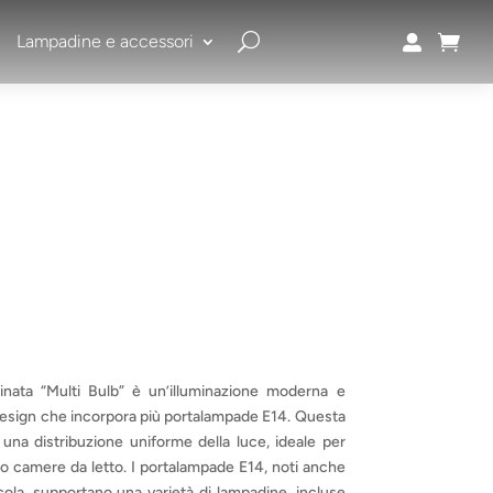
Lampadine e accessori


nata “Multi Bulb” è un’illuminazione moderna e
 design che incorpora più portalampade E14. Questa
una distribuzione uniforme della luce, ideale per
 o camere da letto. I portalampade E14, noti anche
ola, supportano una varietà di lampadine, incluse