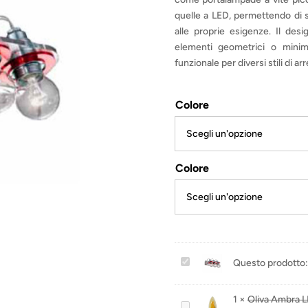
quelle a LED, permettendo di sce
alle proprie esigenze. Il des
elementi geometrici o minim
funzionale per diversi stili di a
Colore
Colore
M
Questo prodotto:
u
l
1
×
Oliva Ambra 
O