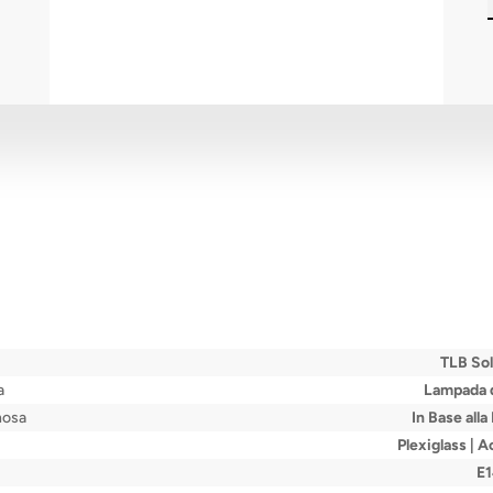
TLB Sol
a
Lampada 
nosa
In Base all
Plexiglass | A
E