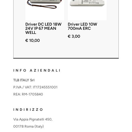
Driver DC LED 18W
Driver LED 10W
24V IP 67 MEAN
700mA ERC
WELL
€
3,00
€
10,00
INFO AZIENDALI
TLB ITALY Srl
P.IVA / VAT: IT17245551001
REA: RM-1705840
INDIRIZZO
Via Appia Pignatelli 450,
00178 Roma (Italy)