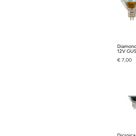
Diamond
12V GU5
€
7,00
Dicroic