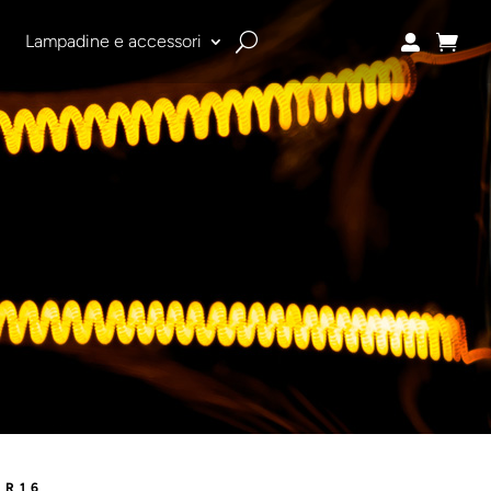
i
Lampadine e accessori


MR16