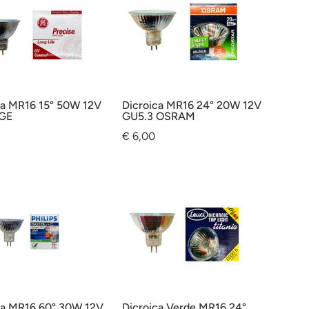
ca MR16 15° 50W 12V
Dicroica MR16 24° 20W 12V
 GE
GU5.3 OSRAM
€
6,00
ca MR16 60° 30W 12V
Dicroica Verde MR16 24°