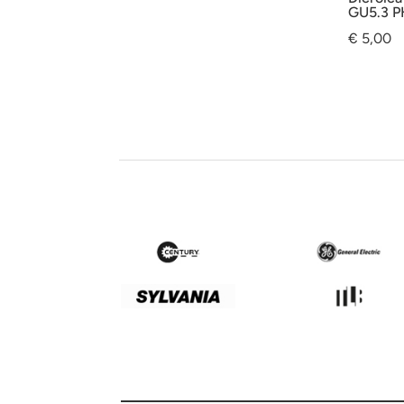
GU5.3 P
€
5,00