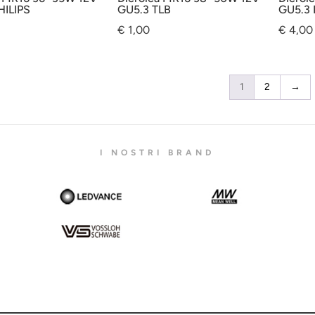
HILIPS
GU5.3 TLB
GU5.3 
€
1,00
€
4,00
1
2
→
I NOSTRI BRAND