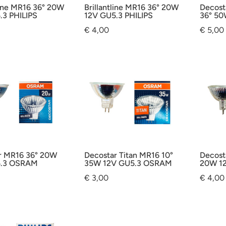
ine MR16 36° 20W
Brillantline MR16 36° 20W
Decost
.3 PHILIPS
12V GU5.3 PHILIPS
36° 5
€
4,00
€
5,00
r MR16 36° 20W
Decostar Titan MR16 10°
Decost
5.3 OSRAM
35W 12V GU5.3 OSRAM
20W 1
€
3,00
€
4,00