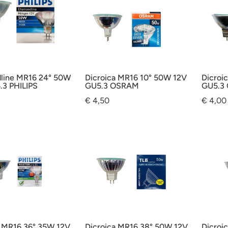
line MR16 24° 50W
Dicroica MR16 10° 50W 12V
Dicroi
.3 PHILIPS
GU5.3 OSRAM
GU5.3
€
4,50
€
4,00
a MR16 36° 35W 12V
Dicroica MR16 38° 50W 12V
Dicroi