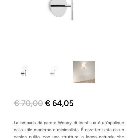
Il
Il
€
70,00
€
64,05
prezzo
prezzo
originale
attuale
era:
è:
La lampada da parete Woody di Ideal Lux è un’applique
€ 70,00.
€ 64,05.
dallo stile moderno e minimalista. È caratterizzata da un
design pulito, con una struttura in legno naturale che