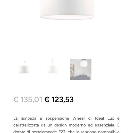
Il
Il
€
135,01
€
123,53
prezzo
prezzo
originale
attuale
era:
è:
La lampada a sospensione Wheel di Ideal Lux è
€ 135,01.
€ 123,53.
caratterizzata da un design moderno ed essenziale. È
dotata di portalampade E27, che la rendono compatibile