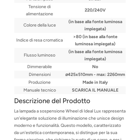
Tensione di
220/240V
alimentazione
(in base alla fonte luminosa
Colore della luce
impiegata)
>80 (in base alla fonte
Indice di resa cromatica
luminosa impiegata)
(in base alla fonte luminosa
Flusso luminoso
impiegata)
Dimmerabile
No
Dimensioni
⌀425x510mm - max: 2260mm
Produzione
Made in Italy
Manuale tecnico
SCARICA IL MANUALE
Descrizione del Prodotto
La lampada a sospensione Wheel di Ideal Lux rappresenta
un'elegante soluzione di illuminazione che unisce design
moderno e funzionalità. Questo modello, caratterizzato
da un'estetica contemporanea, si distingue per la sua
forma circolare, che richiama la ruota di un carro, e per i