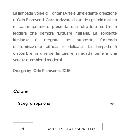
prezzo
prezzo
originale
attuale
era:
è:
La lampada Volée di FontanaArte è un’elegante creazione
€ 549,00.
€ 494,10.
di Odo Fioravanti. Caratterizzata da un design minimalista
e contemporaneo, presenta una struttura sottile e
leggera che sembra fluttuare nell’aria. La sorgente
luminosa è integrata nel supporto, fornendo
un’illuminazione diffusa e delicata. La lampada è
disponibile in diverse finiture e si adatta bene a una
varietà di ambienti moderni.
Design by: Odo Fioravanti, 2015
Colore
Volée
AGGIUNGI AL CARRELLO