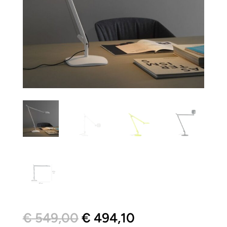
Il
Il
€
549,00
€
494,10