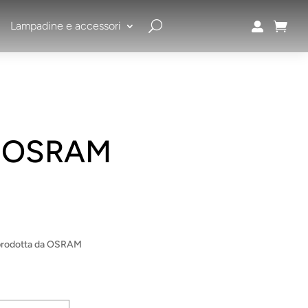
Lampadine e accessori


 2 OSRAM
2 prodotta da OSRAM