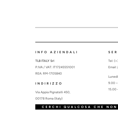
INFO AZIENDALI
SER
TLB ITALY Srl
Tel: (
P.IVA / VAT: IT17245551001
Email:
REA: RM-1705840
Lunedì
9.00 –
INDIRIZZO
15.00 
Via Appia Pignatelli 450,
00178 Roma (Italy)
CERCHI QUALCOSA CHE NON 