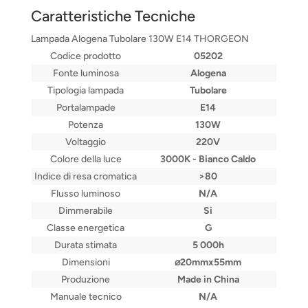
Caratteristiche Tecniche
Lampada Alogena Tubolare 130W E14 THORGEON
Codice prodotto
05202
Fonte luminosa
Alogena
Tipologia lampada
Tubolare
Portalampade
E14
Potenza
130W
Voltaggio
220V
Colore della luce
3000K - Bianco Caldo
Indice di resa cromatica
>80
Flusso luminoso
N/A
Dimmerabile
Si
Classe energetica
G
Durata stimata
5 000h
Dimensioni
⌀20mmx55mm
Produzione
Made in China
Manuale tecnico
N/A