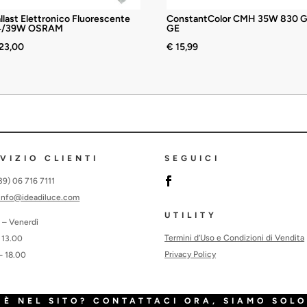
llast Elettronico Fluorescente
ConstantColor CMH 35W 830 G
4/39W OSRAM
GE
23,00
€
15,99
VIZIO CLIENTI
SEGUICI
+39) 06 716 7111
info@ideadiluce.com
UTILITY
 – Venerdì
Termini d’Uso e Condizioni di Vendita
 13.00
Privacy Policy
– 18.00
È NEL SITO? CONTATTACI ORA, SIAMO SOLO