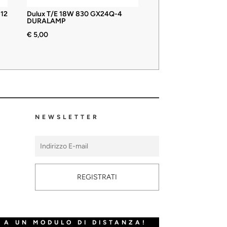
12
Dulux T/E 18W 830 GX24Q-4
DURALAMP
€
5,00
NEWSLETTER
REGISTRATI
 A UN MODULO DI DISTANZA!