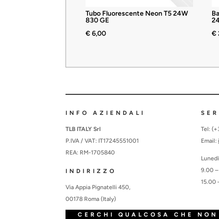
Tubo Fluorescente Neon T5 24W
Ba
830 GE
2
€
6,00
€
INFO AZIENDALI
SER
TLB ITALY Srl
Tel: (
P.IVA / VAT: IT17245551001
Email:
REA: RM-1705840
Lunedì
9.00 –
INDIRIZZO
15.00 
Via Appia Pignatelli 450,
00178 Roma (Italy)
CERCHI QUALCOSA CHE NON 