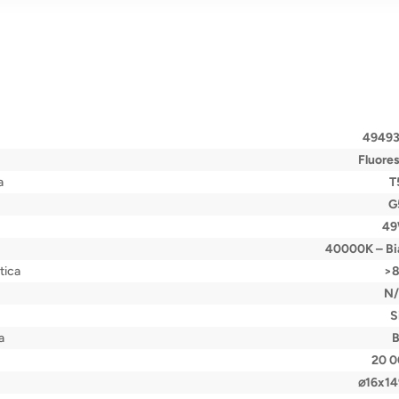
4949
Fluore
a
T
G
4
40000K – Bi
tica
>
N
S
a
20 
⌀16x1