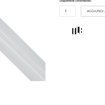
Disponibile (ordinabile)
Tubo
AGGIUNGI 
Fluorescente
T5
49W
840
quantità