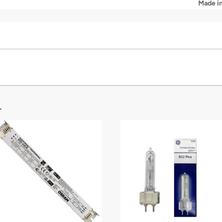
Made in
…