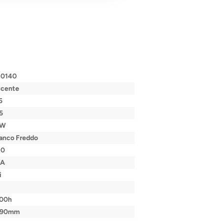
30140
scente
5
5
9W
anco Freddo
80
/A
i
B
000h
490mm