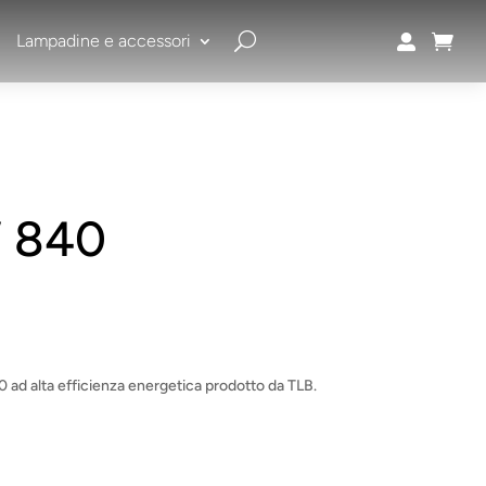
Lampadine e accessori


W 840
d alta efficienza energetica prodotto da TLB.