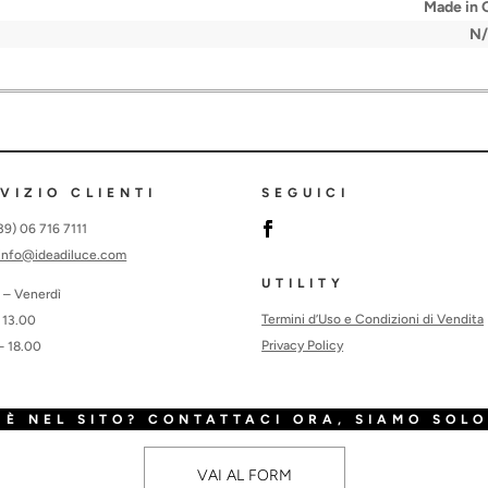
Made in
N
VIZIO CLIENTI
SEGUICI
+39) 06 716 7111
info@ideadiluce.com
UTILITY
 – Venerdì
Termini d’Uso e Condizioni di Vendita
 13.00
Privacy Policy
– 18.00
È NEL SITO? CONTATTACI ORA, SIAMO SOLO
VAI AL FORM