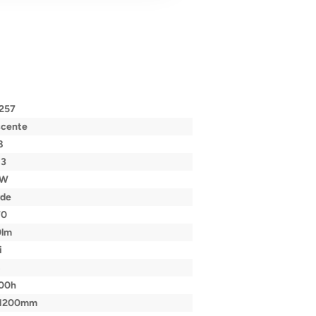
257
scente
8
13
6W
rde
70
0lm
i
B
000h
1200mm