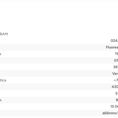
OSRAM
024
Fluore
a
T
G
3
Ve
tica
>
43
S
a
15 
⌀26mmx