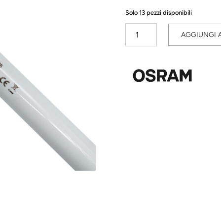
Solo 13 pezzi disponibili
Tubo
AGGIUNGI 
Fluorescente
Neon
T8
36W/66
Verde
OSRAM
quantità