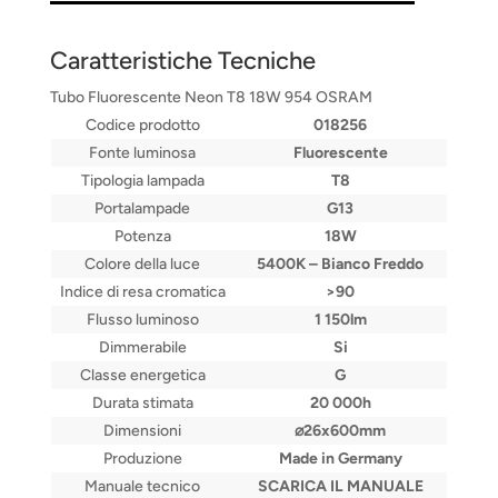
Caratteristiche Tecniche
Tubo Fluorescente Neon T8 18W 954 OSRAM
Codice prodotto
018256
Fonte luminosa
Fluorescente
Tipologia lampada
T8
Portalampade
G13
Potenza
18W
Colore della luce
5400K – Bianco Freddo
Indice di resa cromatica
>90
Flusso luminoso
1 150lm
Dimmerabile
Si
Classe energetica
G
Durata stimata
20 000h
Dimensioni
⌀26x600mm
Produzione
Made in Germany
Manuale tecnico
SCARICA IL MANUALE