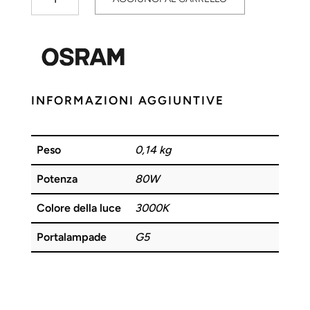
Fluorescente
Neon
T5
80W
830
OSRAM
INFORMAZIONI AGGIUNTIVE
quantità
Peso
0,14 kg
Potenza
80W
Colore della luce
3000K
Portalampade
G5