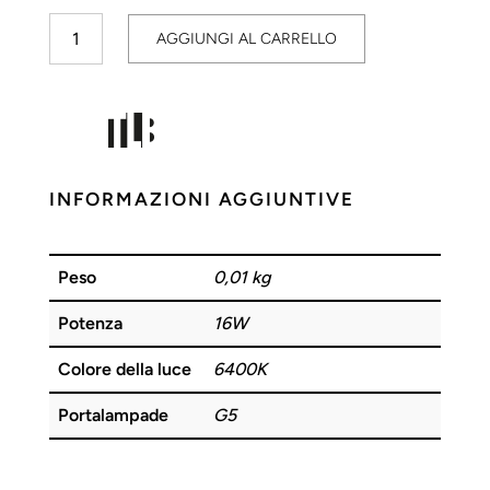
Tubo
AGGIUNGI AL CARRELLO
Fluorescente
Neon
T4
16W
6400K
TLB
INFORMAZIONI AGGIUNTIVE
quantità
Peso
0,01 kg
Potenza
16W
Colore della luce
6400K
Portalampade
G5