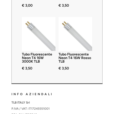
€
3,00
€
3,50
Tubo Fluorescente
Tubo Fluorescente
Neon T4 16W
Neon T4 16W Rosso
3000K TLB
TLB
€
3,50
€
3,50
INFO AZIENDALI
TLB ITALY Srl
P.IVA / VAT: IT17245551001