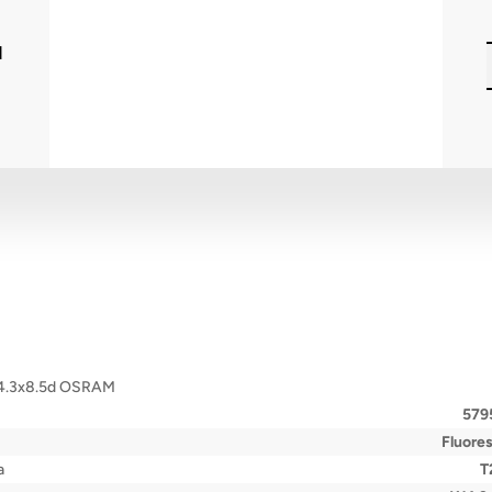
I
W4.3x8.5d OSRAM
579
Fluore
a
T