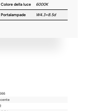
Colore della luce
6000K
Portalampade
W4.3×8.5d
566
scente
2