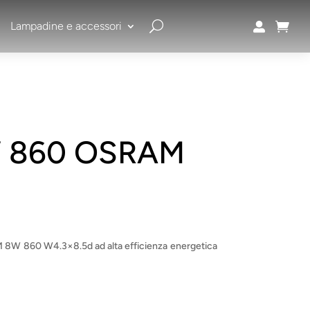
Lampadine e accessori


8W 860 OSRAM
 8W 860 W4.3×8.5d ad alta efficienza energetica