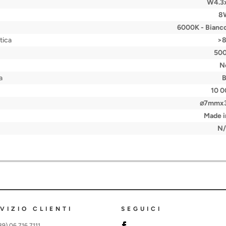
W4.3
8
6000K - Bianco
tica
>
50
N
a
10 
⌀7mmx
Made in
N
VIZIO CLIENTI
SEGUICI
+39) 06 716 7111