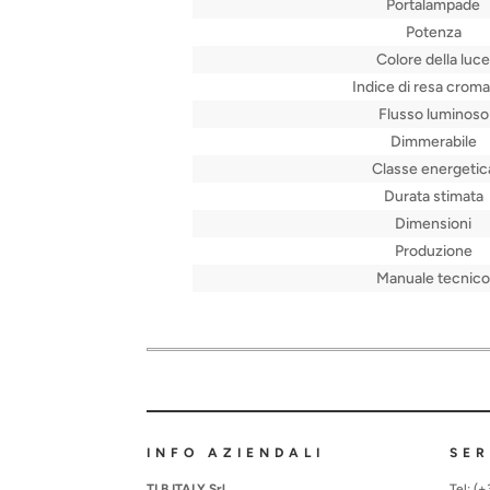
Portalampade
Potenza
Colore della luce
Indice di resa croma
Flusso luminoso
Dimmerabile
Classe energetic
Durata stimata
Dimensioni
Produzione
Manuale tecnico
INFO AZIENDALI
SER
TLB ITALY Srl
Tel: (