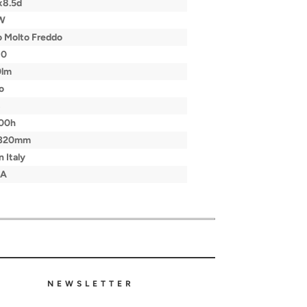
x8.5d
W
 Molto Freddo
80
0lm
o
B
000h
320mm
 Italy
/A
NEWSLETTER