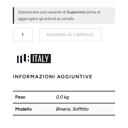
W
3
Selezionare una variante di
Supermini
prima di
0
aggiungere gli articoli al carrello
0
0
Supermini
K
AGGIUNGI AL CARRELLO
quantità
3
8
°
G
U
1
INFORMAZIONI AGGIUNTIVE
0
A
I
Peso
0,0 kg
G
O
Modello
Binario, Soffitto
S
T
A