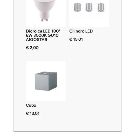
Dicroica LED 100°
Cilindro LED
6W 3000K GU10
€
15,01
AIGOSTAR
€
2,00
Cubo
€
13,01