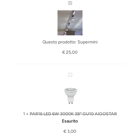
S
u
p
e
r
m
Questo prodotto:
Supermini
i
€
25,00
n
i
P
A
R
1
6
L
1
×
PAR16 LED 6W 3000K 38° GU10 AIGOSTAR
E
Esaurito
D
€
3,00
6