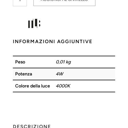
LED
4W
4000K
12V
IP67
TLB
INFORMAZIONI AGGIUNTIVE
quantità
Peso
0,01 kg
Potenza
4W
Colore della luce
4000K
DESCRIZIONE