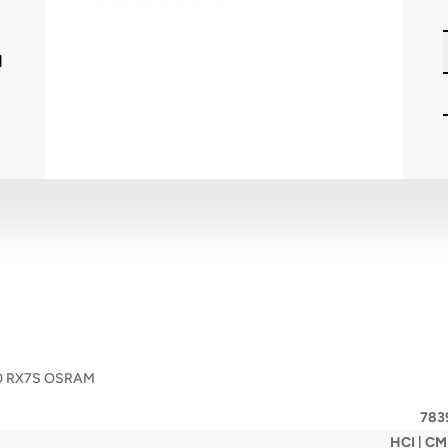
I
830 RX7S OSRAM
783
HCI | C