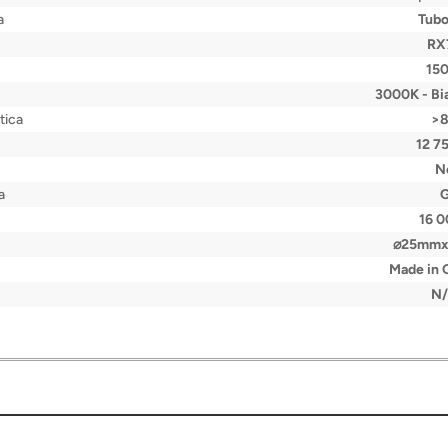
a
Tubo
RX
15
3000K - Bi
tica
>
12 7
N
a
16 
⌀25mm
Made in
N