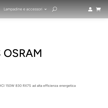
Lampadine e accessori


7S OSRAM
HCI 150W 830 RX7S ad alta efficienza energetica