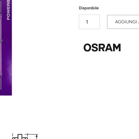
Disponibile
Powerball
AGGIUNGI 
HCI
150W
830
RX7S
OSRAM
quantità