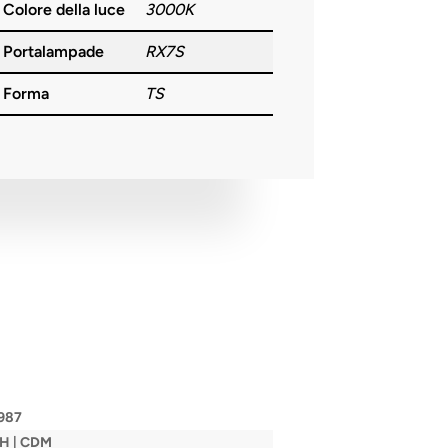
Colore della luce
3000K
Portalampade
RX7S
Forma
TS
987
MH | CDM