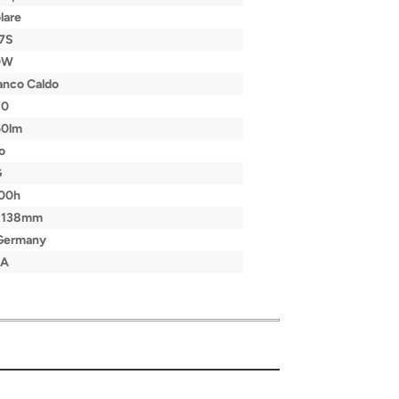
lare
7S
0W
anco Caldo
80
50lm
o
G
000h
x138mm
 Germany
/A