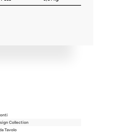
onti
ign Collection
a Tavolo