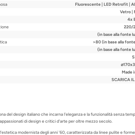
nosa
Fluorescente | LED Retrofit | A
Vetro | 
4x 
zione
220/
(in base alla fonte 
tica
>80 (in base alla font
(in base alla fonte 
S
⌀170x
Made in
SCARICA I
ona del design italiano che incarna l'eleganza e la funzionalità senza tem
appassionati di design e critici d'arte per oltre mezzo secolo.
 l'estetica modernista degli anni '60, caratterizzata da linee pulite e form