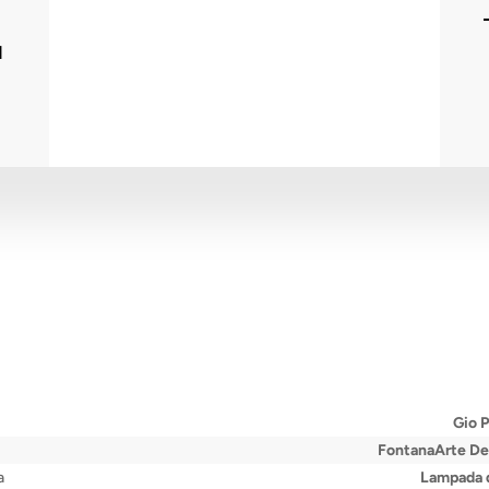
I
Gio P
FontanaArte Des
a
Lampada d