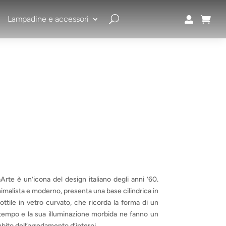
Lampadine e accessori


Arte è un’icona del design italiano degli anni ’60.
imalista e moderno, presenta una base cilindrica in
ottile in vetro curvato, che ricorda la forma di un
tempo e la sua illuminazione morbida ne fanno un
ito dell’arredamento d’interni.