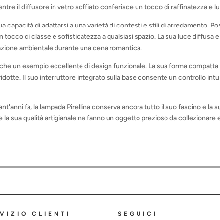
entre il diffusore in vetro soffiato conferisce un tocco di raffinatezza e 
a sua capacità di adattarsi a una varietà di contesti e stili di arredamento.
tocco di classe e sofisticatezza a qualsiasi spazio. La sua luce diffusa
minazione ambientale durante una cena romantica.
 anche un esempio eccellente di design funzionale. La sua forma compatta e
 ridotte. Il suo interruttore integrato sulla base consente un controllo int
nt'anni fa, la lampada Pirellina conserva ancora tutto il suo fascino e la 
la sua qualità artigianale ne fanno un oggetto prezioso da collezionare
VIZIO CLIENTI
SEGUICI