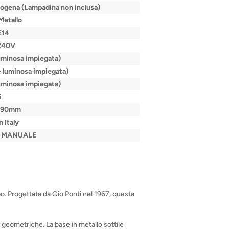
logena (Lampadina non inclusa)
Metallo
E14
240V
luminosa impiegata)
e luminosa impiegata)
luminosa impiegata)
i
390mm
 Italy
L MANUALE
po. Progettata da Gio Ponti nel 1967, questa
e geometriche. La base in metallo sottile