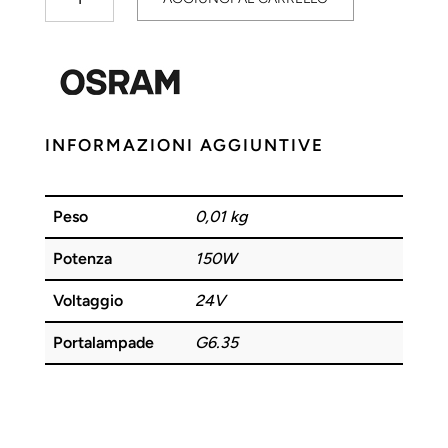
Optic
HLX
150W
24V
G6.35
OSRAM
INFORMAZIONI AGGIUNTIVE
quantità
Peso
0,01 kg
Potenza
150W
Voltaggio
24V
Portalampade
G6.35