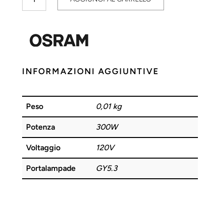
Optic
ELH
300W
120V
GY5.3
OSRAM
INFORMAZIONI AGGIUNTIVE
quantità
Peso
0,01 kg
Potenza
300W
Voltaggio
120V
Portalampade
GY5.3