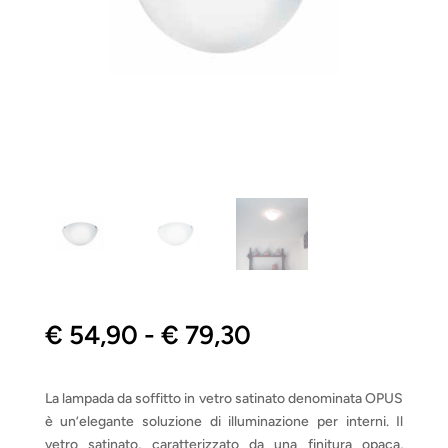
Fascia
€
54,90
-
€
79,30
di
prezzo:
da
La lampada da soffitto in vetro satinato denominata OPUS
€ 54,90
è un’elegante soluzione di illuminazione per interni. Il
vetro satinato, caratterizzato da una finitura opaca,