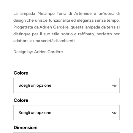
di
prezzo:
da
La lampada Melampo Terra di Artemide è un’icona di
€ 556,32
design che unisce funzionalità ed eleganza senza tempo.
a
Progettata da Adrien Gardère, questa lampada da terra si
€ 1
distingue per il suo stile sobrio e raffinato, perfetto per
161,44
adattarsi a una varietà di ambienti.
Design by: Adrien Gardère
Colore
Colore
Dimensioni