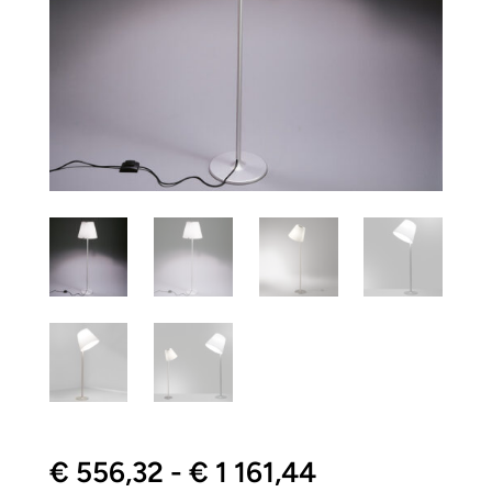
Fascia
€
556,32
-
€
1 161,44