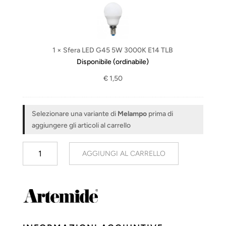
a
e
€ 448,96
r
a
L
1
×
Sfera LED G45 5W 3000K E14 TLB
E
Disponibile (ordinabile)
D
€
1,50
G
4
5
Selezionare una variante di
Melampo
prima di
5
aggiungere gli articoli al carrello
W
3
Melampo
0
AGGIUNGI AL CARRELLO
quantità
0
0
K
E
1
4