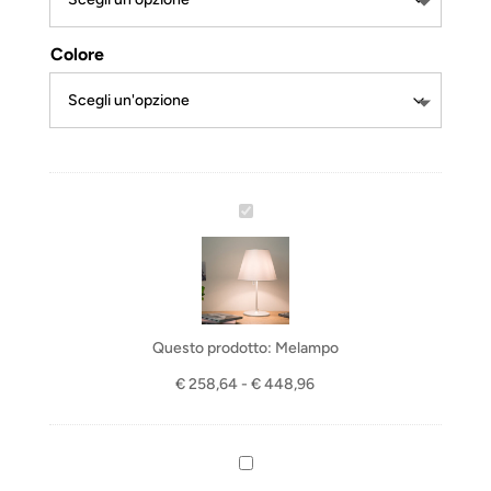
€ 448,96
Colore
M
e
l
a
m
p
Questo prodotto:
Melampo
o
Fascia
€
258,64
-
€
448,96
di
prezzo:
da
S
€ 258,64
f