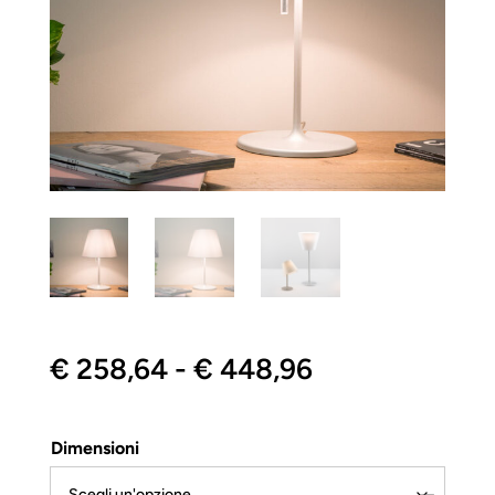
Fascia
€
258,64
-
€
448,96
di
prezzo:
da
Dimensioni
€ 258,64
a