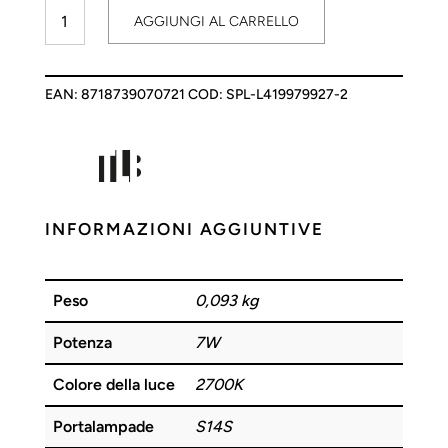
Linestra
AGGIUNGI AL CARRELLO
LED
50cm
7W
EAN:
8718739070721
COD:
SPL-L419979927-2
S14s
DIM
SPL
quantità
INFORMAZIONI AGGIUNTIVE
Peso
0,093 kg
Potenza
7W
Colore della luce
2700K
Portalampade
S14S