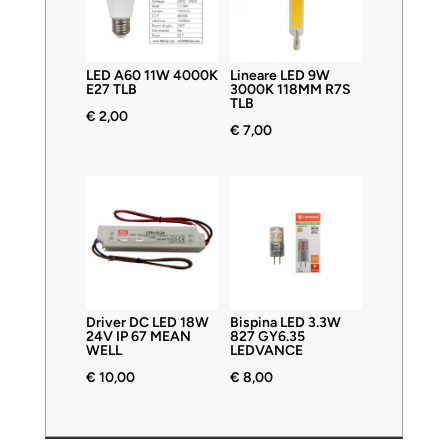
LED A60 11W 4000K
Lineare LED 9W
E27 TLB
3000K 118MM R7S
TLB
€
2,00
€
7,00
Driver DC LED 18W
Bispina LED 3.3W
24V IP 67 MEAN
827 GY6.35
WELL
LEDVANCE
€
10,00
€
8,00