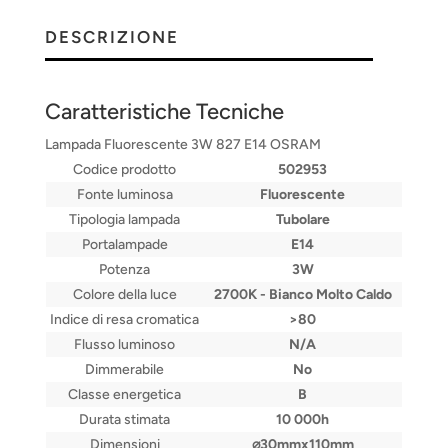
DESCRIZIONE
Caratteristiche Tecniche
Lampada Fluorescente 3W 827 E14 OSRAM
Codice prodotto
502953
Fonte luminosa
Fluorescente
Tipologia lampada
Tubolare
Portalampade
E14
Potenza
3W
Colore della luce
2700K - Bianco Molto Caldo
Indice di resa cromatica
>80
Flusso luminoso
N/A
Dimmerabile
No
Classe energetica
B
Durata stimata
10 000h
Dimensioni
⌀30mmx110mm