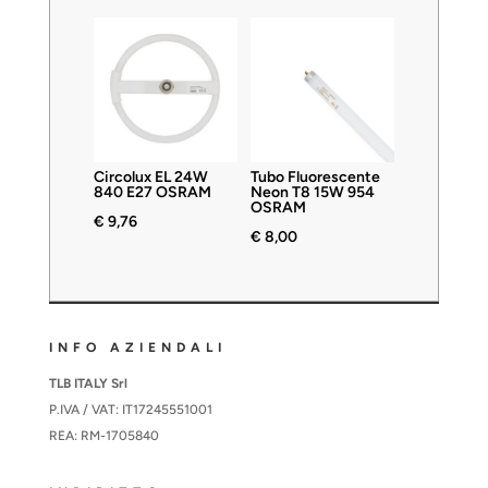
Circolux EL 24W
Tubo Fluorescente
840 E27 OSRAM
Neon T8 15W 954
OSRAM
€
9,76
€
8,00
INFO AZIENDALI
TLB ITALY Srl
P.IVA / VAT: IT17245551001
REA: RM-1705840