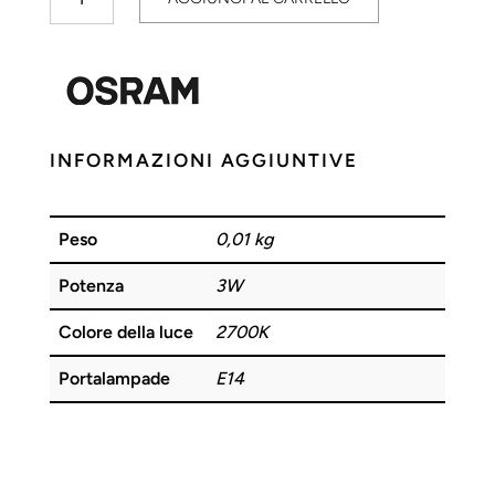
Fluorescente
3W
827
E14
OSRAM
quantità
INFORMAZIONI AGGIUNTIVE
Peso
0,01 kg
Potenza
3W
Colore della luce
2700K
Portalampade
E14