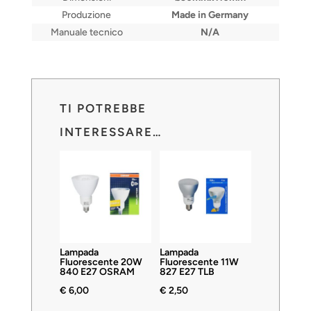
Produzione
Made in Germany
Manuale tecnico
N/A
TI POTREBBE
INTERESSARE…
Lampada
Lampada
Fluorescente 20W
Fluorescente 11W
840 E27 OSRAM
827 E27 TLB
€
6,00
€
2,50