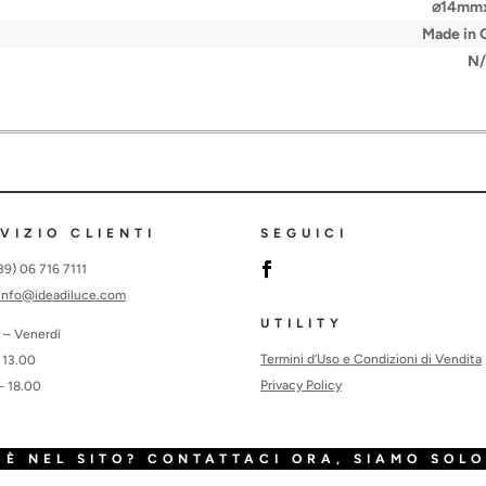
⌀14mm
Made in
N
VIZIO CLIENTI
SEGUICI
+39) 06 716 7111
info@ideadiluce.com
UTILITY
 – Venerdì
Termini d’Uso e Condizioni di Vendita
 13.00
Privacy Policy
– 18.00
È NEL SITO? CONTATTACI ORA, SIAMO SOLO