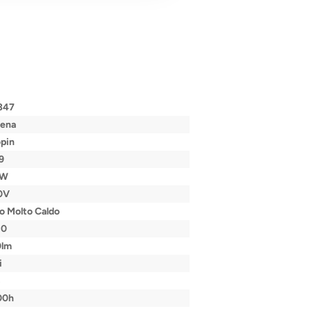
347
gena
pin
9
5W
0V
o Molto Caldo
80
0lm
i
B
00h