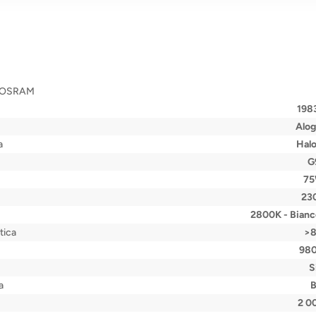
9 OSRAM
198
Alo
a
Halo
G
7
23
2800K - Bianc
tica
>
98
S
a
2 0