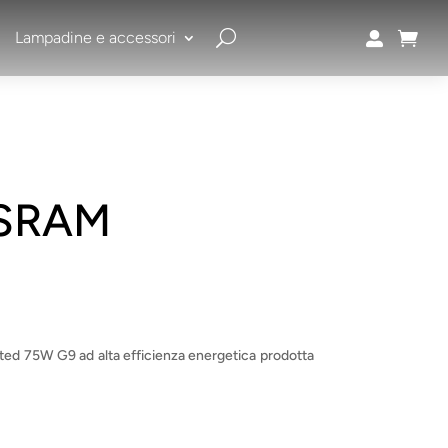
Lampadine e accessori


OSRAM
ed 75W G9 ad alta efficienza energetica prodotta