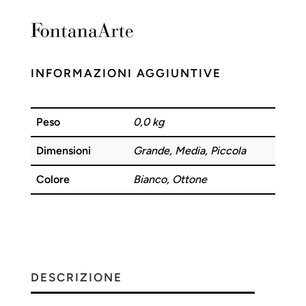
T
L
B
INFORMAZIONI AGGIUNTIVE
Peso
0,0 kg
Dimensioni
Grande, Media, Piccola
Colore
Bianco, Ottone
DESCRIZIONE