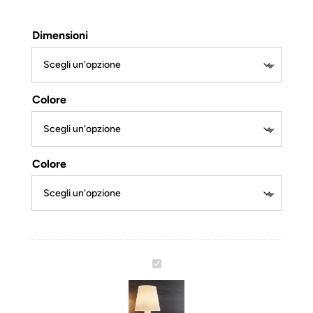
Dimensioni
Colore
Colore
F
o
n