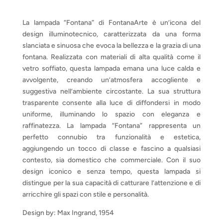
di
prezzo:
da
La lampada “Fontana” di FontanaArte è un’icona del
€ 580,72
design illuminotecnico, caratterizzata da una forma
a
slanciata e sinuosa che evoca la bellezza e la grazia di una
€ 1
fontana. Realizzata con materiali di alta qualità come il
460,00
vetro soffiato, questa lampada emana una luce calda e
avvolgente, creando un’atmosfera accogliente e
suggestiva nell’ambiente circostante. La sua struttura
trasparente consente alla luce di diffondersi in modo
uniforme, illuminando lo spazio con eleganza e
raffinatezza. La lampada “Fontana” rappresenta un
perfetto connubio tra funzionalità e estetica,
aggiungendo un tocco di classe e fascino a qualsiasi
contesto, sia domestico che commerciale. Con il suo
design iconico e senza tempo, questa lampada si
distingue per la sua capacità di catturare l’attenzione e di
arricchire gli spazi con stile e personalità.
Design by: Max Ingrand, 1954