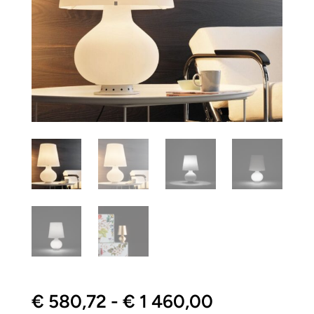
Fascia
€
580,72
-
€
1 460,00