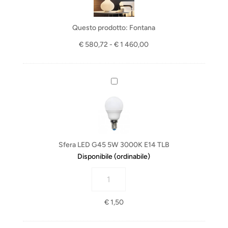
t
a
n
Questo prodotto:
Fontana
a
Fascia
€
580,72
-
€
1 460,00
di
prezzo:
da
S
€ 580,72
f
a
e
€ 1
r
460,00
a
L
Sfera LED G45 5W 3000K E14 TLB
E
Disponibile (ordinabile)
D
Sfera
G
LED
4
G45
5
€
1,50
5W
5
3000K
W