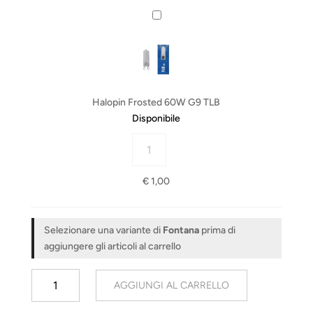
E14
3
H
TLB
0
a
quantità
0
l
0
o
K
p
E
i
Halopin Frosted 60W G9 TLB
1
n
Disponibile
4
F
T
Halopin
r
L
Frosted
o
B
60W
s
€
1,00
G9
t
TLB
e
quantità
d
Selezionare una variante di
Fontana
prima di
6
aggiungere gli articoli al carrello
0
W
Fontana
AGGIUNGI AL CARRELLO
G
quantità
9