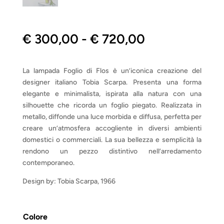
Fascia
€
300,00
-
€
720,00
di
prezzo:
da
La lampada Foglio di Flos è un’iconica creazione del
€ 300,00
designer italiano Tobia Scarpa. Presenta una forma
a
elegante e minimalista, ispirata alla natura con una
€ 720,00
silhouette che ricorda un foglio piegato. Realizzata in
metallo, diffonde una luce morbida e diffusa, perfetta per
creare un’atmosfera accogliente in diversi ambienti
domestici o commerciali. La sua bellezza e semplicità la
rendono un pezzo distintivo nell’arredamento
contemporaneo.
Design by: Tobia Scarpa, 1966
Colore