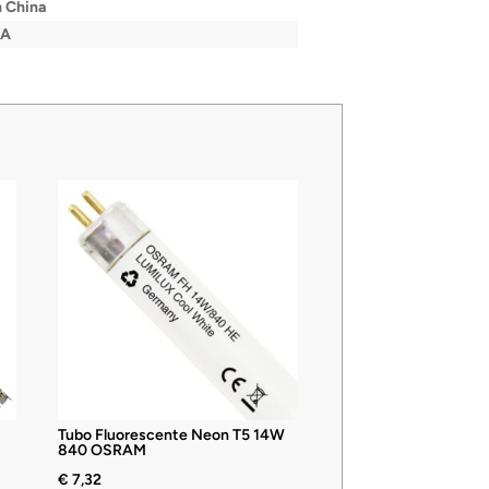
 China
/A
Tubo Fluorescente Neon T5 14W
840 OSRAM
€
7,32