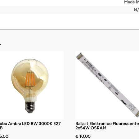
Made in
N
…
lobo Ambra LED 8W 3000K E27
Ballast Elettronico Fluorescente
LB
2x54W OSRAM
5,00
€
10,00