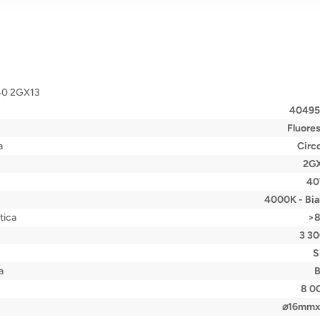
840 2GX13
4049
Fluore
a
Circo
2G
4
4000K - Bi
tica
>
3 3
S
a
8 0
⌀16mm