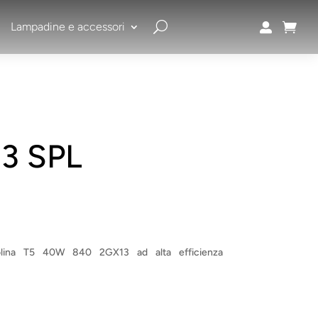
Lampadine e accessori


13 SPL
olina T5 40W 840 2GX13 ad alta efficienza