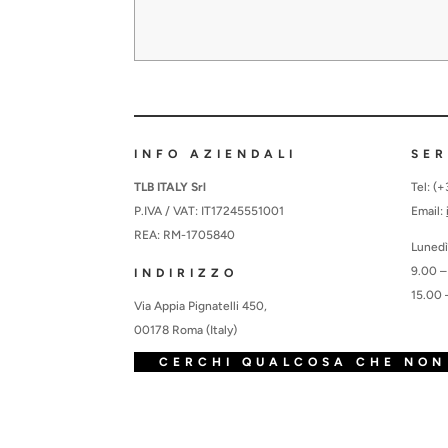
INFO AZIENDALI
SER
TLB ITALY Srl
Tel: (
P.IVA / VAT: IT17245551001
Email:
REA: RM-1705840
Lunedì
9.00 –
INDIRIZZO
15.00 
Via Appia Pignatelli 450,
00178 Roma (Italy)
CERCHI QUALCOSA CHE NON 