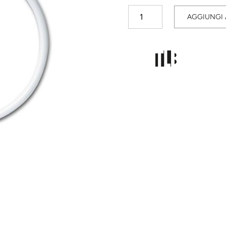
Circolina
AGGIUNGI 
T5
40W
840
2GX13
SPL
quantità