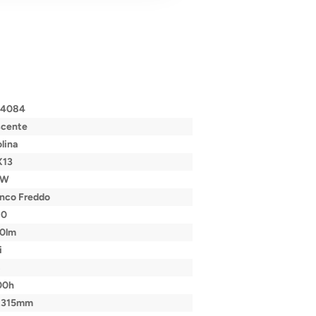
54084
scente
lina
X13
0W
anco Freddo
80
00lm
i
B
00h
x315mm