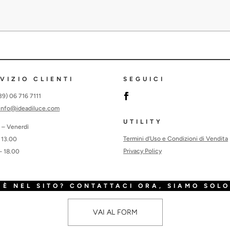
VIZIO CLIENTI
SEGUICI
+39) 06 716 7111
info@ideadiluce.com
UTILITY
 – Venerdì
Termini d’Uso e Condizioni di Vendita
 13.00
Privacy Policy
– 18.00
È NEL SITO? CONTATTACI ORA, SIAMO SOLO
VAI AL FORM