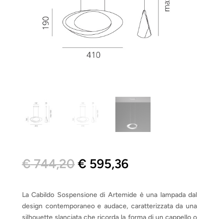
Il
Il
€
744,20
€
595,36
prezzo
prezzo
originale
attuale
era:
è:
La Cabildo Sospensione di Artemide è una lampada dal
€ 744,20.
€ 595,36.
design contemporaneo e audace, caratterizzata da una
silhouette slanciata che ricorda la forma di un cappello o