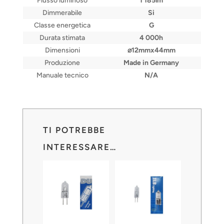
Flusso luminoso
1 185lm
Dimmerabile
Si
Classe energetica
G
Durata stimata
4 000h
Dimensioni
⌀12mmx44mm
Produzione
Made in Germany
Manuale tecnico
N/A
TI POTREBBE
INTERESSARE…