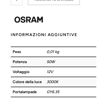
Clear
ES
50W
12V
GY6.35
OSRAM
INFORMAZIONI AGGIUNTIVE
quantità
Peso
0,01 kg
Potenza
50W
Voltaggio
12V
Colore della luce
3000K
Portalampade
GY6.35