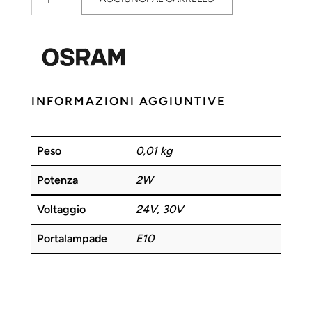
2W
24/30V
E10
OSRAM
quantità
INFORMAZIONI AGGIUNTIVE
Peso
0,01 kg
Potenza
2W
Voltaggio
24V, 30V
Portalampade
E10